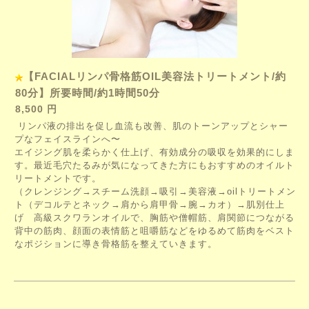
【FACIALリンパ骨格筋OIL美容法トリートメント/約
80分】所要時間/約1時間50分
8,500 円
リンパ液の排出を促し血流も改善、肌のトーンアップとシャー
プなフェイスラインへ〜
エイジング肌を柔らかく仕上げ、有効成分の吸収を効果的にしま
す
。最近毛穴たるみが気になってきた方にもおすすめのオイルト
リートメントです。
（
クレンジング→スチーム洗顔→吸引→美容液→oilトリートメン
ト（
デコルテとネック→肩から肩甲骨→腕→カオ）→肌別仕上
げ 高級
スクワランオイルで、胸筋や僧帽筋、肩関節につながる
背中の筋肉、顔面の表情筋と咀嚼筋などをゆるめて筋肉をベスト
なポジションに導き骨格筋を整えていきます。