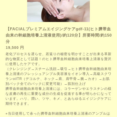
【FACIALプレミアムエイジングケアgdf-11(ヒト臍帯血
由来の幹細胞培養上清液使用)/約120分】所要時間/約150
分
19,500 円
老化プロセスを遅らせ、若返りの秘密を明かすことが出来る革新
的な物質として話題！の
ヒト臍帯血幹細胞由来培養上清液を贅沢
に使用したケアです。
（クレンジング→スチーム洗顔→吸引→ヒト臍帯血幹細胞由来培
養上清液のフレッシュアンプル美容液をイオン導入→高級スクワ
ランoilTR（デコルテ、ネック→肩、肩甲骨→腕→カオ）→お肌
別パック全てのパックに変更可能）→肌別仕上げ
臍帯血幹細胞由来培養上清液には、コラーゲンやエラスチンの様
な皮膚の再生に重要な成分の生成を促進する事が明らかになって
います。
ハリ、潤い、ツヤ、キメ、とあらゆるエイジングケアに
期待できます。
⭐︎当日使用して余った臍帯血幹細胞由来培養上清液のアンプルは